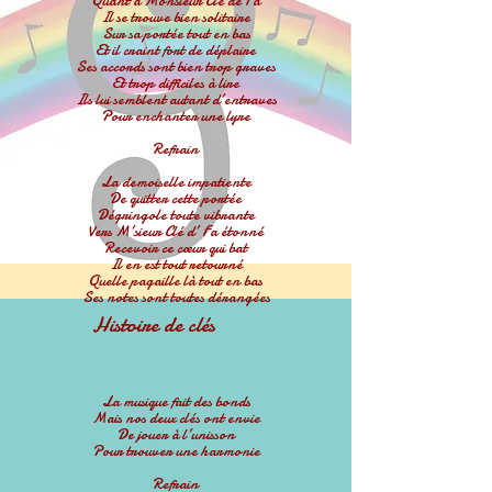
Quant à Monsieur Clé de Fa
Il se trouve bien solitaire
Sur sa portée tout en bas
Et il craint fort de déplaire
Ses accords sont bien trop graves
Et trop difficiles à lire
Ils lui semblent autant d’entraves
Pour enchanter une lyre
Refrain
La demoiselle impatiente
De quitter cette portée
Dégringole toute vibrante
Vers M’sieur Clé d’ Fa étonné
Recevoir ce cœur qui bat
Il en est tout retourné
Quelle pagaille là tout en bas
Ses notes sont toutes dérangées
Histoire de clés
La musique fait des bonds
Mais nos deux clés ont envie
De jouer à l’unisson
Pour trouver une harmonie
Refrain