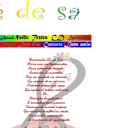
Demoiselle Clé de Sol
Mène une vie tourmentée
Avec autant de bémols
Accrochés à sa portée
Tous ces accords en mineur
Ces soupirs et ces silences
Ont fort altéré son cœur
Qui espère d’autres cadences
Et…
Changer de pulsation
S’accorder avec passion
Trouver cet accord majeur
Qui vient réchauffer les cœurs
La sensible nous invite
A chanter la vie qui palpite